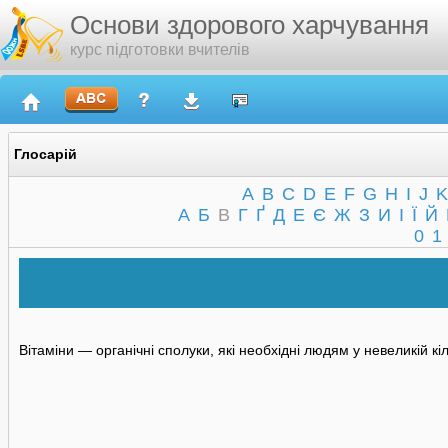
Основи здорового харчування
курс підготовки вчителів
Глосарій
A
B
C
D
E
F
G
H
I
J
K
А
Б
В
Г
Ґ
Д
Е
Є
Ж
З
И
І
Ї
Й
0
1
Вітаміни — органічні сполуки, які необхідні людям у невеликій к